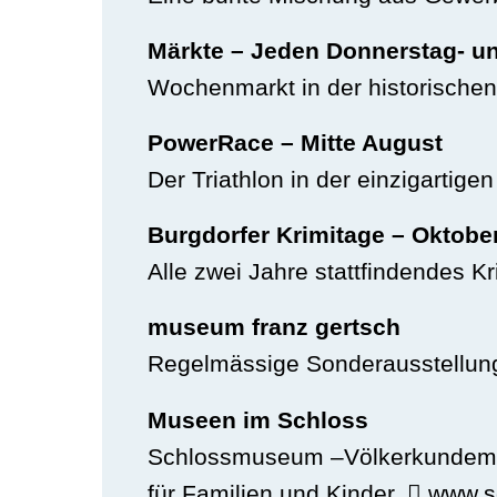
Märkte – Jeden Donnerstag- u
Wochenmarkt in der historischen 
PowerRace – Mitte August
Der Triathlon in der einzigartig
Burgdorfer Krimitage – Oktob
Alle zwei Jahre stattfindendes Kr
museum franz gertsch
Regelmässige Sonderausstellung
Museen im Schloss
Schlossmuseum –Völkerkundemu
für Familien und Kinder.
www.sc